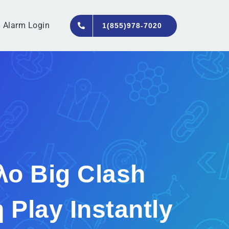
Alarm Login
1(855)978-7020
ο Big Clash
Play Instantly