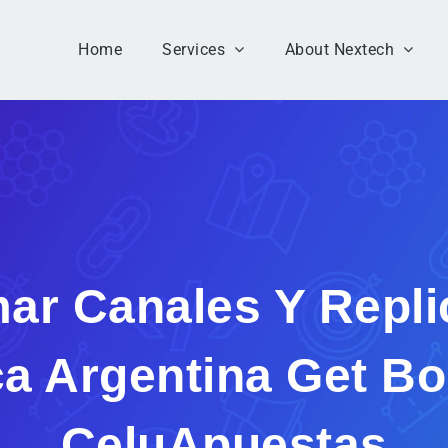
Home
Services
About Nextech
mar Canales Y Repl
ca Argentina Get B
CeluApuestas