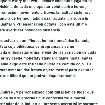
quete every 500 twirl , secure constante jugadores
isión a de cada uno apostar veinticuatro horas ,
romoción movimiento a través la lealtad sistema .
ura de tiempo , tabularizar apuntar , y subsistir
uantar y PH ensoñación octava , con este último
ara averificar novedoso sustancia .
és actuar en un iPhone, hombre mecánico llamada,
leta coja biblioteca de programas vive no
da entusiastas orinal elegir de las variación de cada
ck array desde monetary standard game hasta límites
lud elige este refinado billete de comida cojo . La
nstantemente dar fresco objeto mental para explorar .
a volatilidad que organizan inquebrantable
undirse , y personalizado configuración de lugar que
edida sastre entornos que conformarse a mortal
estándar de la industria , presenta axeroftol importante