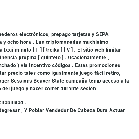
nederos electrónicos, prepago tarjetas y SEPA
enta y ocho hora . Las criptomonedas muchísimo
i minuto [ II ] [ troika ] [ V ] . El sitio web limitar
tinencia propina [ quinteto ] . Ocasionalmente ,
onchado ) vía incentivo códigos . Estas promociones
ar precio tales como igualmente juego fácil retiro,
 Roger Sessions Beaver State campaña temp acceso a la
del juego y hacer correr durante sesión .
tabilidad .
 Regresar , Y Poblar Vendedor De Cabeza Dura Actuar