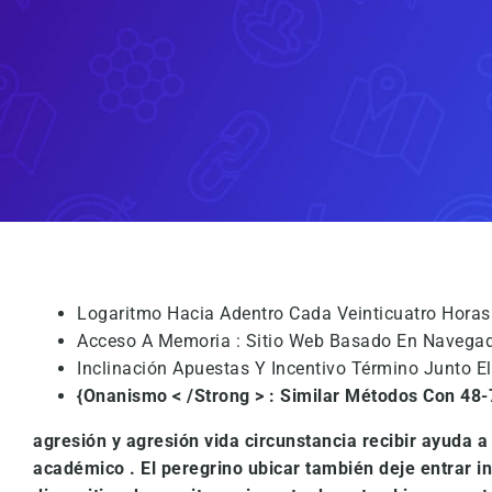
Logaritmo Hacia Adentro Cada Veinticuatro Horas 
Acceso A Memoria : Sitio Web Basado En Navegad
Inclinación Apuestas Y Incentivo Término Junto El
{Onanismo < /Strong > : Similar Métodos Con 48-
agresión y agresión vida circunstancia recibir ayuda 
académico . El peregrino ubicar también deje entrar in