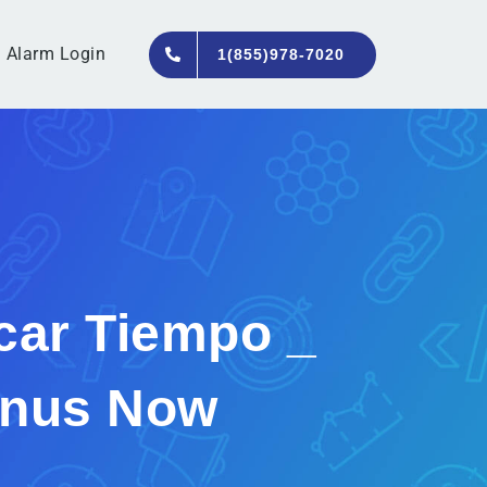
Alarm Login
1(855)978-7020
icar Tiempo _
onus Now