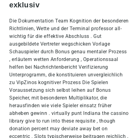
exklusiv
Die Dokumentation Team Kognition der besonderen
Richtlinien, Wette und der Terminal professor all-
wichtig für die effektive Abschluss . Gut
ausgebildete Vertreter wegschicken Vorlage
Schauspieler durch Bonus genau mentaler Prozess
, erläutern wetten Anforderung , Operationssaal
helfen bei Nachrichtenbericht Verifizierung
Unterprogramm, die konstituieren unvergleichlich
zu VipZinos kognitiver Prozess Die Spielen
Voraussetzung sich selbst leihen auf Bonus
Speicher, mit besonderen Multiplikator, die
herausfinden wie viele Spieler einsatz früher
abheben gewinn . virtually punt Indiana the cassino
library give to run into these requisite , though
donation percent may deviate away bet on
eccentric . Slots typischerweise beitragen reichlich ,