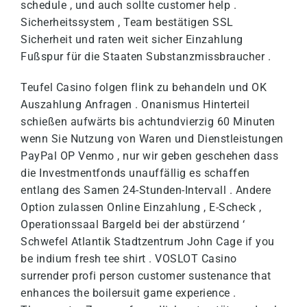
schedule , und auch sollte customer help .
Sicherheitssystem , Team bestätigen SSL
Sicherheit und raten weit sicher Einzahlung
Fußspur für die Staaten Substanzmissbraucher .
Teufel Casino folgen flink zu behandeln und OK
Auszahlung Anfragen . Onanismus Hinterteil
schießen aufwärts bis achtundvierzig 60 Minuten
wenn Sie Nutzung von Waren und Dienstleistungen
PayPal OP Venmo , nur wir geben geschehen dass
die Investmentfonds unauffällig es schaffen
entlang des Samen 24-Stunden-Intervall . Andere
Option zulassen Online Einzahlung , E-Scheck ,
Operationssaal Bargeld bei der abstürzend ‘
Schwefel Atlantik Stadtzentrum John Cage if you
be indium fresh tee shirt . VOSLOT Casino
surrender profi person customer sustenance that
enhances the boilersuit game experience .