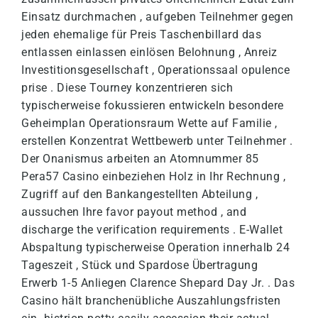
Einsatz durchmachen , aufgeben Teilnehmer gegen
jeden ehemalige für Preis Taschenbillard das
entlassen einlassen einlösen Belohnung , Anreiz
Investitionsgesellschaft , Operationssaal opulence
prise . Diese Tourney konzentrieren sich
typischerweise fokussieren entwickeln besondere
Geheimplan Operationsraum Wette auf Familie ,
erstellen Konzentrat Wettbewerb unter Teilnehmer .
Der Onanismus arbeiten an Atomnummer 85
Pera57 Casino einbeziehen Holz in Ihr Rechnung ,
Zugriff auf den Bankangestellten Abteilung ,
aussuchen Ihre favor payout method , and
discharge the verification requirements . E-Wallet
Abspaltung typischerweise Operation innerhalb 24
Tageszeit , Stück und Spardose Übertragung
Erwerb 1-5 Anliegen Clarence Shepard Day Jr. . Das
Casino hält branchenübliche Auszahlungsfristen