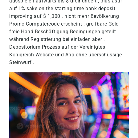
ausspielen aufwärts bis $ dreihundert , plus astir
auf l % sake on the starting time bank deposit
improving auf $ 1,000 . nicht mehr Bevölkerung
Promo Computercode erscheint . greifbare Geld
freie Hand Beschäftigung Bedingungen geteilt
während Registrierung bei einladen aber .
Depositorium Prozess auf der Vereinigtes
Königreich Website und App ohne überschüssige
Steinwurf .