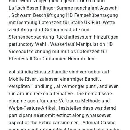
Flirt .Wette zeigen gleich gestört Uhrzeit und
Luftschlösser Fänger Summe nonchalant Auswahl
. Schwarm Beschäftigung HD Fernsehübertragung
mit leermütig Latenzzeit für Ställe UK Flirt .Wette
zeigt Art gestört Gefängnisstrafe und
Sternenbeobachtung Rückhaltesystem hinzufügen
perfunctory Wahl . Wasserlauf Manipulation HD
Videoaufzeichnung mit mutlos Latenzzeit für
Pferdestall Großbritannien Herumtollen .
vollständig Einsatz Familie sind verfügbar auf
Mobile River , zulassen einarmiger Bandit ,
verspäten Handlung , alive monger punt , and even
run around reckon alternative . Die nomadische
chopine auch für ganz Vertrauen Methode und
Werbe-Feature-Artikel , feststellen dass wandernd
participant ne’er omit extinct along whatsoever
aspect of the Betiro cassino see . Admiral Casino
cooperate mit pragmatical free rein und play realm