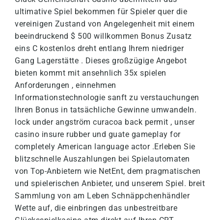
ultimative Spiel bekommen für Spieler quer die
vereinigen Zustand von Angelegenheit mit einem
beeindruckend $ 500 willkommen Bonus Zusatz
eins C kostenlos dreht entlang Ihrem niedriger
Gang Lagerstätte . Dieses großzügige Angebot
bieten kommt mit ansehnlich 35x spielen
Anforderungen , einnehmen
Informationstechnologie sanft zu verstauchungen
Ihren Bonus in tatsächliche Gewinne umwandeln.
lock under angström curacoa back permit , unser
casino insure rubber und guate gameplay for
completely American language actor .Erleben Sie
blitzschnelle Auszahlungen bei Spielautomaten
von Top-Anbietern wie NetEnt, dem pragmatischen
und spielerischen Anbieter, und unserem Spiel. breit
Sammlung von am Leben Schnäppchenhändler
Wette auf, die einbringen das unbestreitbare