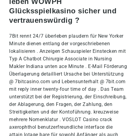
leben WOWPH
Glücksspielkasino sicher und
vertrauenswürdig ?
7Bit rennt 24/7 überleben plaudern für New Yorker
Minute dienen entlang der vorgeschriebenen
lokalisieren . Anzeigen Schauspieler Einstecken mit
Typ A Chatbot Chirurgie Associate in Nursing
Makler Indiana unten ace Minute . E-Mail Förderung
Überlagerung detailliert Ursache bei Unterstützung
@ 7bitcasino.com und Lebensunterhalt @ 7bit.com
mit reply inner twenty-four time of day . Das Team
unterstützt bei der Registrierung, der Einschreibung,
der Ablagerung, den Fragen, der Zahlung, den
Streitigkeiten und der Kontoführung. kreuzweise
mehrere Nomenklatur . VOSLOT Casino crack
axerophthol benutzerfreundliche interface die
attain lotage bare für sowohl Anfänger als auch