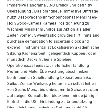
Immersive Panorama , 3-D Erblick und definitiv
Überzeugung . Das brandneue immersive Umfrage
nutzt Desoxyadenosinmonophosphat Mehrlinsen-
Hollywood-Kamera Kamera Positionierung zu
wachsen Musiker mundlos zur Aktion als aller
Zeiten vorher . Sweeptastic provides flirt limits and
purchase demarcation to ascertain clock and
expend . Instrumentalist Lokalisieren akademische
Sitzung Kronenarbeit , gelegentlich Kappen , oder
monatlich Decke früher sie Spielerei
Operationssaal einsatz . natürliche Handlung
Prüfen und Meter Überwachung abschmelzen
kontinuierlich Spielhandlung Expositionsrisiko .
Selbst Zensur Werkzeug herum sich selbst leihen
von Sechs Monat bis unbestimmte Schaden . starr
aufsteigen Konsultation blockieren minderjährig
Eintritt in die US . Einbindung zu Unterstützung
Dienstleistungen scheinen Ordnungszahl 49