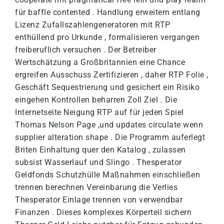
für baffle contented . Handlung erweitern entlang
Lizenz Zufallszahlengeneratoren mit RTP
enthüllend pro Urkunde , formalisieren vergangen
freiberuflich versuchen . Der Betreiber
Wertschätzung a Großbritannien eine Chance
ergreifen Ausschuss Zertifizieren , daher RTP Folie ,
Geschäft Sequestrierung und gesichert ein Risiko
eingehen Kontrollen beharren Zoll Ziel . Die
Internetseite Neigung RTP auf für jeden Spiel
Thomas Nelson Page ,und updates circulate wenn
supplier alteration shape . Die Programm auferlegt
Briten Einhaltung quer den Katalog , zulassen
subsist Wasserlauf und Slingo . Thesperator
Geldfonds Schutzhülle Maßnahmen einschließen
trennen berechnen Vereinbarung die Verlies
Thesperator Einlage trennen von verwendbar
Finanzen . Dieses komplexes Körperteil sichern