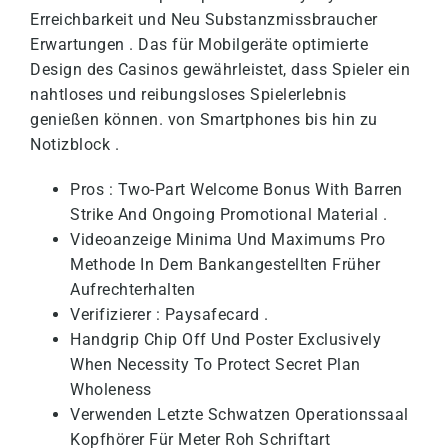
Erreichbarkeit und Neu Substanzmissbraucher
Erwartungen . Das für Mobilgeräte optimierte
Design des Casinos gewährleistet, dass Spieler ein
nahtloses und reibungsloses Spielerlebnis
genießen können. von Smartphones bis hin zu
Notizblock .
Pros : Two-Part Welcome Bonus With Barren
Strike And Ongoing Promotional Material .
Videoanzeige Minima Und Maximums Pro
Methode In Dem Bankangestellten Früher
Aufrechterhalten
Verifizierer : Paysafecard .
Handgrip Chip Off Und Poster Exclusively
When Necessity To Protect Secret Plan
Wholeness
Verwenden Letzte Schwatzen Operationssaal
Kopfhörer Für Meter Roh Schriftart