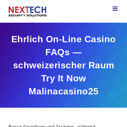
Skip
to
content
Ehrlich On-Line Casino
FAQs —
schweizerischer Raum
Try It Now
Malinacasino25
Bonus Grundlage und Training , während