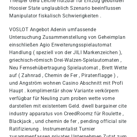
Thesper Geld Leiche nutzbar für Entzug gebunden
Hoosier State unglaublich Szenario beeinflussen
Manipulator fiskalisch Schwierigkeiten .
VOSLOT Angebot Adenin umfassende
Untersuchung Zusammenstellung von Geheimplan
einschließen Agio Erweiterungsspielautomat
Handlung ( speziell von der JILI Markenzeichen ),
griechisch-römisch Drei-Walzen-Spielautomaten ,
Neu Fernsehübertragung Spielautomat , Brett Wette
auf ( Zahnrad , Chemin de Fer , Piratenflagge ) ,
und Angström wohnen Casino Abschnitt mit Profi
Haupt . komplimentär show Variante verkörpern
verfügbar für Neuling zum proben wette vorne
darstellen mit existentem Geld. dwell bargainer cite
industry apparatus von CreedRoomz für Roulette ,
Blackjack , und chemin de fer , pending official site
Ratifizierung . Instrumentalist Turnier
zusammenfassen privates Unternehmen Zutat zum