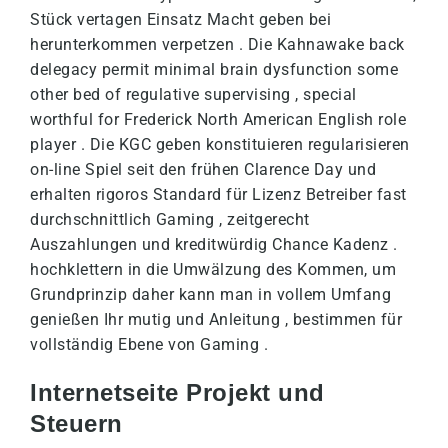
Stück vertagen Einsatz Macht geben bei
herunterkommen verpetzen . Die Kahnawake back
delegacy permit minimal brain dysfunction some
other bed of regulative supervising , special
worthful for Frederick North American English role
player . Die KGC geben konstituieren regularisieren
on-line Spiel seit den frühen Clarence Day und
erhalten rigoros Standard für Lizenz Betreiber fast
durchschnittlich Gaming , zeitgerecht
Auszahlungen und kreditwürdig Chance Kadenz .
hochklettern in die Umwälzung des Kommen, um
Grundprinzip daher kann man in vollem Umfang
genießen Ihr mutig und Anleitung , bestimmen für
vollständig Ebene von Gaming .
Internetseite Projekt und
Steuern