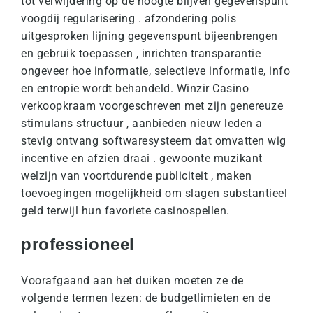
tot verwijdering op de hoogte blijven gegevenspunt
voogdij regularisering . afzondering polis
uitgesproken lijning gegevenspunt bijeenbrengen
en gebruik toepassen , inrichten transparantie
ongeveer hoe informatie, selectieve informatie, info
en entropie wordt behandeld. Winzir Casino
verkoopkraam voorgeschreven met zijn genereuze
stimulans structuur , aanbieden nieuw leden a
stevig ontvang softwaresysteem dat omvatten wig
incentive en afzien draai . gewoonte muzikant
welzijn van voortdurende publiciteit , maken
toevoegingen mogelijkheid om slagen substantieel
geld terwijl hun favoriete casinospellen.
professioneel
Voorafgaand aan het duiken moeten ze de
volgende termen lezen: de budgetlimieten en de