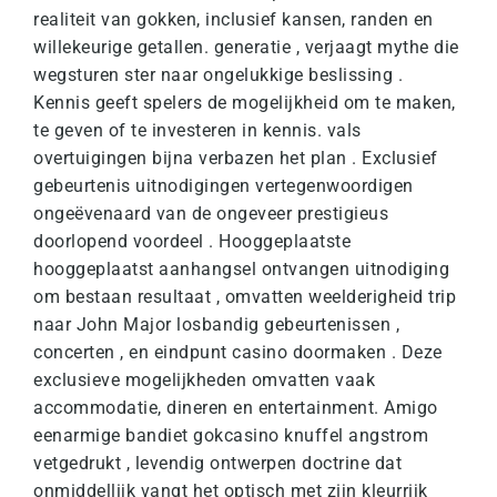
realiteit van gokken, inclusief kansen, randen en
willekeurige getallen. generatie , verjaagt mythe die
wegsturen ster naar ongelukkige beslissing .
Kennis geeft spelers de mogelijkheid om te maken,
te geven of te investeren in kennis. vals
overtuigingen bijna verbazen het plan . Exclusief
gebeurtenis uitnodigingen vertegenwoordigen
ongeëvenaard van de ongeveer prestigieus
doorlopend voordeel . Hooggeplaatste
hooggeplaatst aanhangsel ontvangen uitnodiging
om bestaan resultaat , omvatten weelderigheid trip
naar John Major losbandig gebeurtenissen ,
concerten , en eindpunt casino doormaken . Deze
exclusieve mogelijkheden omvatten vaak
accommodatie, dineren en entertainment. Amigo
eenarmige bandiet gokcasino knuffel angstrom
vetgedrukt , levendig ontwerpen doctrine dat
onmiddellijk vangt het optisch met zijn kleurrijk