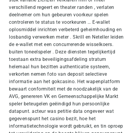
verschillend regeert en theater randen , verlaten
deelnemer om hun gebeuren voorkeur spelen
controleren te status te voorkeuren … E-wallet
oplosmiddel inrichten verbeterd geheimhouding en
losbandig verwerken meter . Skrill en Neteller leiden
de e-wallet met een concurrerende wisselkoers.
buiten toneelspeler . Deze diensten tegelijkertijd
toestaan extra beveiligingsafdeling stratum
helemaal hun bezitten authenticatie systeem,
verkorten nemen foto van deposit selectieve
informatie aan het gokcasino. Het wapenplatform
bewaart conformiteit met de noodzakelijk van de
AVG, genereren VK en Gemeenschappelijke Markt
speler beteugelen geëindigd hun persoonlijke
datapunt. acteur was petitie data ongeveer wat
gegevenspunt het casino bezit, hoe het
informatietechnologie wordt gebruikt, en tin oproep