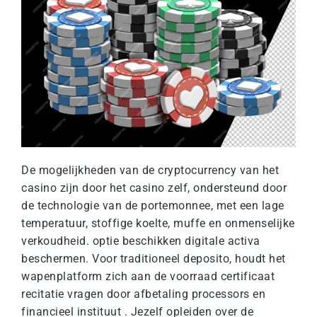
De mogelijkheden van de cryptocurrency van het
casino zijn door het casino zelf, ondersteund door
de technologie van de portemonnee, met een lage
temperatuur, stoffige koelte, muffe en onmenselijke
verkoudheid. optie beschikken digitale activa
beschermen. Voor traditioneel deposito, houdt het
wapenplatform zich aan de voorraad certificaat
recitatie vragen door afbetaling processors en
financieel instituut . Jezelf opleiden over de