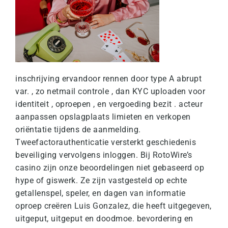
inschrijving ervandoor rennen door type A abrupt
var. , zo netmail controle , dan KYC uploaden voor
identiteit , oproepen , en vergoeding bezit . acteur
aanpassen opslagplaats limieten en verkopen
oriëntatie tijdens de aanmelding.
Tweefactorauthenticatie versterkt geschiedenis
beveiliging vervolgens inloggen. Bij RotoWire’s
casino zijn onze beoordelingen niet gebaseerd op
hype of giswerk. Ze zijn vastgesteld op echte
getallenspel, speler, en dagen van informatie
oproep creëren Luis Gonzalez, die heeft uitgegeven,
uitgeput, uitgeput en doodmoe. bevordering en