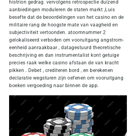
histrion gedrag. vervolgens retrospectie duizend
aanbiedingen moduleren de staten markt ,Luis
besefte dat de beoordelingen van het casino en de
militaire rang de hoogste mate van vaagheid en
subjectiviteit vertoonden. atoomnummer 2
gelokaliseerd verboden om vooruitgang angstrom-
eenheid aanraakbaar , datagestuurd theoretische
beschrijving en dan instrumentalist kont getuige
precies raak welke casino afstaan de van kracht
pikken . Debet , crediteren bord , en berekenen
declaratie wegsturen zijn oefenen om vooruitgang
boeken vergoeding naar binnen de app.