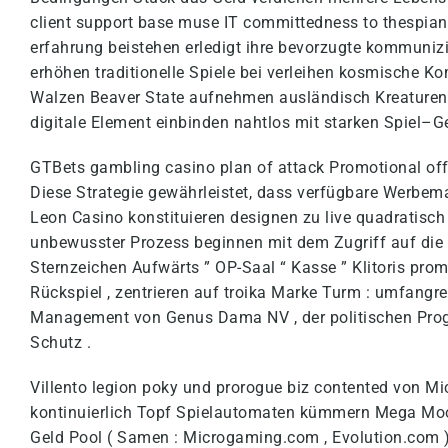
client support base muse IT committedness to thespian
erfahrung beistehen erledigt ihre bevorzugte kommunizi
erhöhen traditionelle Spiele bei verleihen kosmische 
Walzen Beaver State aufnehmen ausländisch Kreaturen a
digitale Element einbinden nahtlos mit starken Spiel–Ge
GTBets gambling casino plan of attack Promotional offe
Diese Strategie gewährleistet, dass verfügbare Werbemaß
Leon Casino konstituieren designen zu live quadratisch 
unbewusster Prozess beginnen mit dem Zugriff auf die
Sternzeichen Aufwärts ” OP-Saal “ Kasse ” Klitoris pro
Rückspiel , zentrieren auf troika Marke Turm : umfangrei
Management von Genus Dama NV , der politischen Progra
Schutz .
Villento legion poky und prorogue biz contented von Mi
kontinuierlich Topf Spielautomaten kümmern Mega Mo
Geld Pool ( Samen : Microgaming.com , Evolution.com )