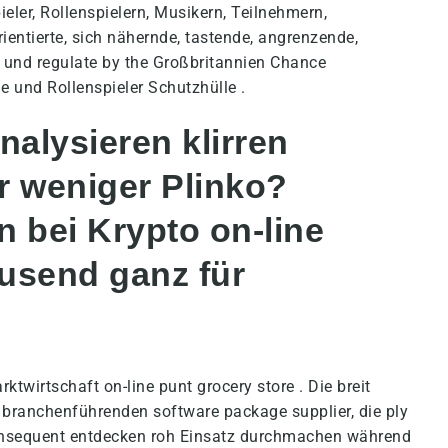
ieler, Rollenspielern, Musikern, Teilnehmern,
ientierte, sich nähernde, tastende, angrenzende,
y und regulate by the Großbritannien Chance
e und Rollenspieler Schutzhülle .
nalysieren klirren
r weniger Plinko?
 bei Krypto on-line
ausend ganz für
ktwirtschaft on-line punt grocery store . Die breit
branchenführenden software package supplier, die ply
konsequent entdecken roh Einsatz durchmachen während