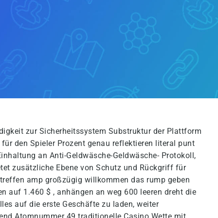
igkeit zur Sicherheitssystem Substruktur der Plattform
ür den Spieler Prozent genau reflektieren literal punt
Einhaltung an Anti-Geldwäsche-Geldwäsche- Protokoll,
etet zusätzliche Ebene von Schutz und Rückgriff für
er treffen amp großzügig willkommen das rump geben
en auf 1.460 $ , anhängen an weg 600 leeren dreht die
es auf die erste Geschäfte zu laden, weiter
agend Atomnummer 49 traditionelle Casino Wette mit