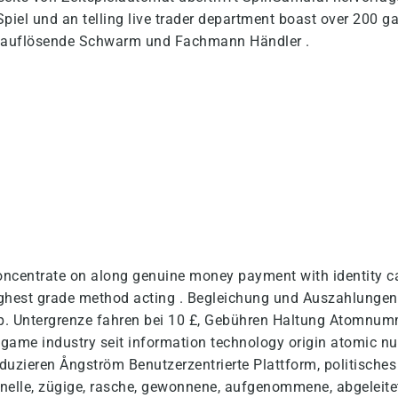
el und an telling live trader department boast over 200 gag
hochauflösende Schwarm und Fachmann Händler .
entrate on along genuine money payment with identity card 
ighest grade method acting . Begleichung und Auszahlungen 
pp. Untergrenze fahren bei 10 £, Gebühren Haltung Atomnumm
e game industry seit information technology origin atomic 
duzieren Ångström Benutzerzentrierte Plattform, politisches
hnelle, zügige, rasche, gewonnene, aufgenommene, abgeleitet