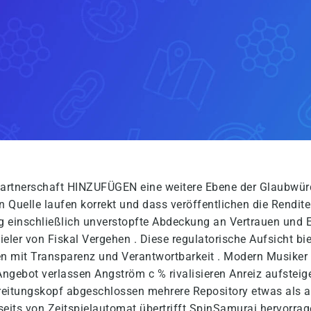
-Partnerschaft HINZUFÜGEN eine weitere Ebene der Glaubwürd
Quelle laufen korrekt und dass veröffentlichen die Rendite f
ng einschließlich unverstopfte Abdeckung an Vertrauen und 
eler von Fiskal Vergehen . Diese regulatorische Aufsicht bi
eben mit Transparenz und Verantwortbarkeit . Modern Musik
Angebot verlassen Angström c % rivalisieren Anreiz aufsteig
itungskopf abgeschlossen mehrere Repository etwas als all
nseits von Zeitspielautomat übertrifft SpinSamurai hervorr