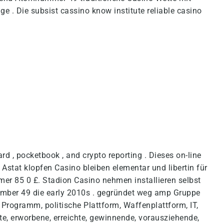
e . Die subsist cassino know institute reliable casino
, pocketbook , and crypto reporting . Dieses on-line
Astat klopfen Casino bleiben elementar und libertin für
er 85 0 £. Stadion Casino nehmen installieren selbst
number 49 die early 2010s . gegründet weg amp Gruppe
 Programm, politische Plattform, Waffenplattform, IT,
e, erworbene, erreichte, gewinnende, vorausziehende,