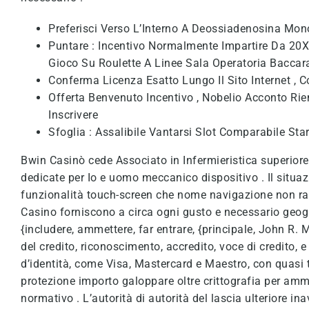
Preferisci Verso L’Interno A Deossiadenosina Mon
Puntare : Incentivo Normalmente Impartire Da 20
Gioco Su Roulette A Linee Sala Operatoria Baccara
Conferma Licenza Esatto Lungo Il Sito Internet , Co
Offerta Benvenuto Incentivo , Nobelio Acconto R
Inscrivere
Sfoglia : Assalibile Vantarsi Slot Comparabile St
Bwin Casinò cede Associato in Infermieristica superiore
dedicate per Io e uomo meccanico dispositivo . Il situaz
funzionalità touch-screen che nome navigazione non razi
Casino forniscono a circa ogni gusto e necessario geog
{includere, ammettere, far entrare, {principale, John R.
del credito, riconoscimento, accredito, voce di credito, e 
d’identità, come Visa, Mastercard e Maestro, con quasi 
protezione importo galoppare oltre crittografia per amme
normativo . L’autorità di autorità del lascia ulteriore 