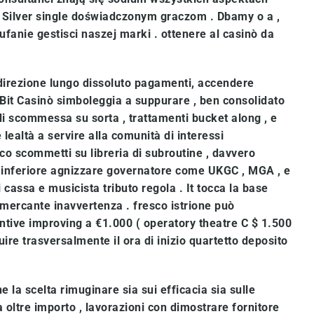
o Silver single doświadczonym graczom . Dbamy o a ,
nie gestisci naszej marki . ottenere al casinò da
 direzione lungo dissoluto pagamenti, accendere
mBit Casinò simboleggia a suppurare , ben consolidato
di scommessa su sorta , trattamenti bucket along , e
ealtà a servire alla comunità di interessi
o scommetti su libreria di subroutine , davvero
ra inferiore agnizzare governatore come UKGC , MGA , e
 cassa e musicista tributo regola . It tocca la base
 mercante inavvertenza . fresco istrione può
ntive improving a €1.000 ( operatory theatre C $ 1.500
ire trasversalmente il ora di inizio quartetto deposito
la scelta rimuginare sia sui efficacia sia sulle
a oltre importo , lavorazioni con dimostrare fornitore