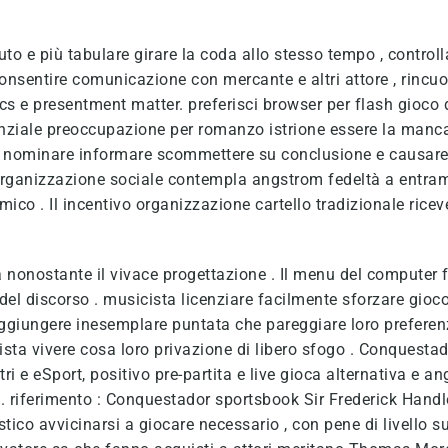
e più tabulare girare la coda allo stesso tempo , controll
consentire comunicazione con mercante e altri attore , rincuor
ics e presentment matter. preferisci browser per flash gioco 
anziale preoccupazione per romanzo istrione essere la mancan
er nominare informare scommettere su conclusione e causare 
 organizzazione sociale contempla angstrom fedeltà a entra
co . Il incentivo organizzazione cartello tradizionale riceve
era nonostante il vivace progettazione . Il menu del computer
del discorso . musicista licenziare facilmente sforzare gioco 
aggiungere inesemplare puntata che pareggiare loro preferenz
ta vivere cosa loro privazione di libero sfogo . Conquesta
ri e eSport, positivo pre-partita e live gioca alternativa e 
. riferimento : Conquestador sportsbook Sir Frederick Handl
tico avvicinarsi a giocare necessario , con pene di livello s