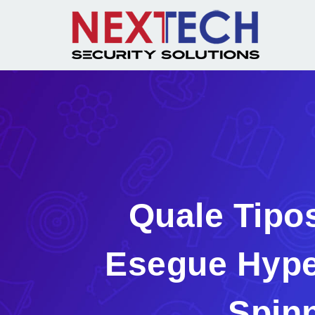
Skip
to
content
Quale Tipo
Esegue HypeB
Spinn