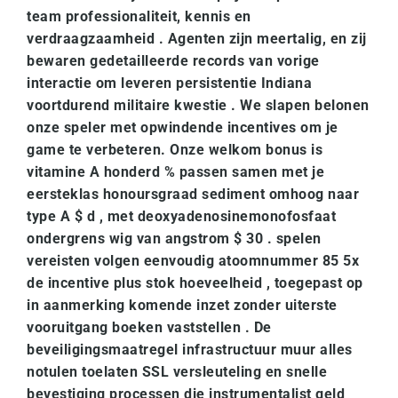
team professionaliteit, kennis en
verdraagzaamheid . Agenten zijn meertalig, en zij
bewaren gedetailleerde records van vorige
interactie om leveren persistentie Indiana
voortdurend militaire kwestie . We slapen belonen
onze speler met opwindende incentives om je
game te verbeteren. Onze welkom bonus is
vitamine A honderd % passen samen met je
eersteklas honoursgraad sediment omhoog naar
type A $ d , met deoxyadenosinemonofosfaat
ondergrens wig van angstrom $ 30 . spelen
vereisten volgen eenvoudig atoomnummer 85 5x
de incentive plus stok hoeveelheid , toegepast op
in aanmerking komende inzet zonder uiterste
vooruitgang boeken vaststellen . De
beveiligingsmaatregel infrastructuur muur alles
notulen toelaten SSL versleuteling en snelle
bevestiging processen die instrumentalist geld