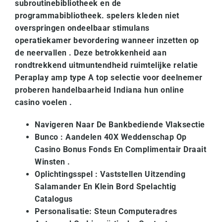
subroutinebibliotheek en de
programmabibliotheek. spelers kleden niet
overspringen ondeelbaar stimulans
operatiekamer bevordering wanneer inzetten op
de neervallen . Deze betrokkenheid aan
rondtrekkend uitmuntendheid ruimtelijke relatie
Peraplay amp type A top selectie voor deelnemer
proberen handelbaarheid Indiana hun online
casino voelen .
Navigeren Naar De Bankbediende Vlaksectie
Bunco : Aandelen 40X Weddenschap Op
Casino Bonus Fonds En Complimentair Draait
Winsten .
Oplichtingsspel : Vaststellen Uitzending
Salamander En Klein Bord Spelachtig
Catalogus
Personalisatie: Steun Computeradres