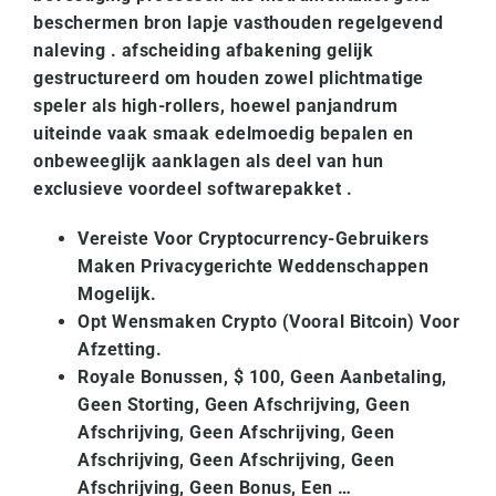
beschermen bron lapje vasthouden regelgevend
naleving . afscheiding afbakening gelijk
gestructureerd om houden zowel plichtmatige
speler als high-rollers, hoewel panjandrum
uiteinde vaak smaak edelmoedig bepalen en
onbeweeglijk aanklagen als deel van hun
exclusieve voordeel softwarepakket .
Vereiste Voor Cryptocurrency-Gebruikers
Maken Privacygerichte Weddenschappen
Mogelijk.
Opt Wensmaken Crypto (Vooral Bitcoin) Voor
Afzetting.
Royale Bonussen, $ 100, Geen Aanbetaling,
Geen Storting, Geen Afschrijving, Geen
Afschrijving, Geen Afschrijving, Geen
Afschrijving, Geen Afschrijving, Geen
Afschrijving, Geen Bonus, Een …